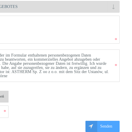
 der im Formular enthaltenen personenbezogenen Daten
 zu beantworten, ein kommerzielles Angebot abzugeben oder
n. Die Angabe personenbezogener Daten ist freiwillig. Ich wurde
t habe, auf sie zuzugreifen, sie zu ändern, zu ergänzen und zu
tor ist: ASTHERM Sp. Z oo z o.o. mit dem Sitz der Ustanów, ul.
Górne
eń
Senden