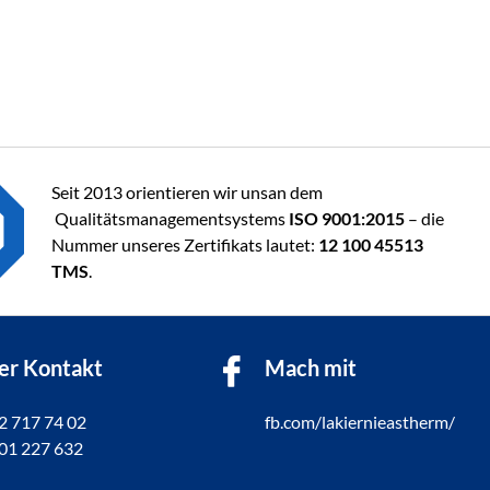
Seit 2013 orientieren wir unsan dem
Qualitätsmanagementsystems
ISO 9001:2015
– die
Nummer unseres Zertifikats lautet:
12 100 45513
TMS
.
er Kontakt
Mach mit
22 717 74 02
fb.com/lakiernieastherm/
601 227 632