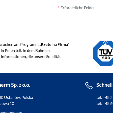
Erforderliche Felder
rbrochen am Programm „
Rzetelna Firma“
in Polen teil. In dem Rahmen
Informationen, die unsere Solidität
erm Sp. z o.o.
Schnell
40 Ustanów, Polska
tel: +48 
adowa 10
tel: +48 